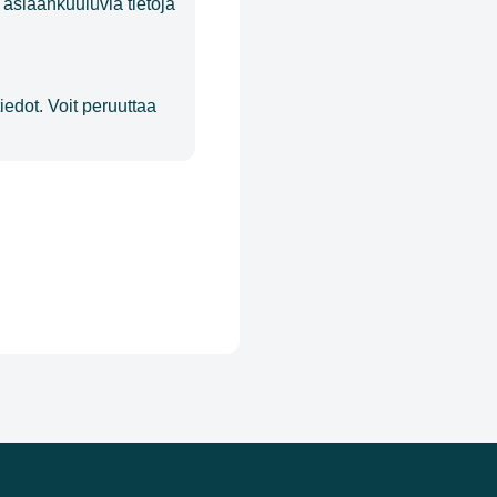
asiaankuuluvia tietoja
edot. Voit peruuttaa