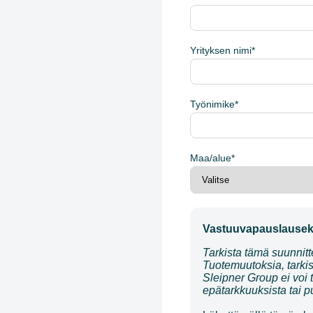
Yrityksen nimi
*
Työnimike
*
Maa/alue
*
Vastuuvapauslause
Tarkista tämä suunnit
Tuotemuutoksia, tarkis
Sleipner Group ei voi t
epätarkkuuksista tai pu