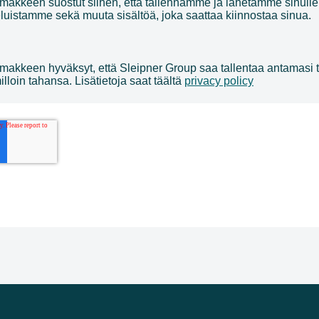
makkeen suostut siihen, että tallennamme ja lähetämme sinulle 
luistamme sekä muuta sisältöä, joka saattaa kiinnostaa sinua.
makkeen hyväksyt, että Sleipner Group saa tallentaa antamasi ti
lloin tahansa. Lisätietoja saat täältä
privacy policy