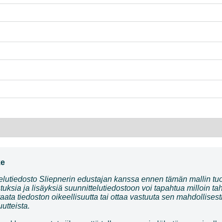
ke
telutiedosto Sliepnerin edustajan kanssa ennen tämän mallin tuo
tuksia ja lisäyksiä suunnittelutiedostoon voi tapahtua milloin ta
aata tiedoston oikeellisuutta tai ottaa vastuuta sen mahdollisest
utteista.