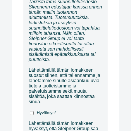
Tarkista tämä suunnittelutiedosto
Sliepnerin edustajan kanssa ennen
tämän mallin tuotannon
aloittamista. Tuotemuutoksia,
tarkistuksia ja lisäyksiä
suunnittelutiedostoon voi tapahtua
milloin tahansa. Näin ollen,
Sleipner Group ei voi taata
tiedoston oikeellisuutta tai ottaa
vastuuta sen mahdollisesti
sisältämistä epätarkkuuksista tai
puutteista.
Lähettämällä tämän lomakkeen
suostut siihen, että tallennamme ja
lähetämme sinulle asiaankuuluvia
tietoja tuotteistamme ja
palveluistamme sekä muuta
sisältöä, joka saattaa kiinnostaa
sinua.
Hyväksyn
*
Lähettämällä tämän lomakkeen
hyväksyt, että Sleipner Group saa